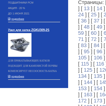
Страницы: 
ПОДШИПНИКИ РСМ
] [
13
] [
14
]
АКЦИЯ - 20 %
24
] [
25
] [
ДО 1 ИЮНЯ 2021
подробнее
[
36
] [
37
] 
] [
48
] [
49
]
Узел для катка ZGKU309-2S
59
] [
60
] [
71
] [
72
] [
[
83
] [
84
] 
] [
95
] [
96
]
105
] [
106
]
ДЛЯ ПРИКАТЫВАЮЩИХ КАТКОВ
[
115
] [
116
ПОДХОДИТ ДЛЯ КАМЕНИСТОЙ ПОЧВЫ
] [
125
] [
12
КОМЕНСИРУЕТ НЕСООСНОСТЬ КАТКА
134
] [
135
]
подробнее
] [
144
] [
14
153
] [
154
]
] [
163
] [
16
172
] [
173
]