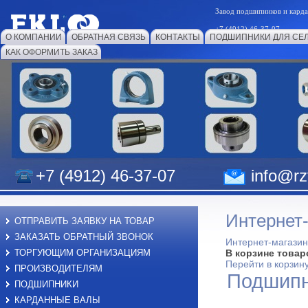
Завод подшипников и к
+7 (4912) 46-37-07
О КОМПАНИИ
ОБРАТНАЯ СВЯЗЬ
КОНТАКТЫ
ПОДШИПНИКИ ДЛЯ СЕ
КАК ОФОРМИТЬ ЗАКАЗ
+7 (4912) 46-37-07
info@rzf
Интернет
ОТПРАВИТЬ ЗАЯВКУ НА ТОВАР
ЗАКАЗАТЬ ОБРАТНЫЙ ЗВОНОК
Интернет-магазин
ТОРГУЮЩИМ ОРГАНИЗАЦИЯМ
В корзине товар
Перейти в корзин
ПРОИЗВОДИТЕЛЯМ
Подшипн
ПОДШИПНИКИ
КАРДАННЫЕ ВАЛЫ