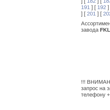
] [
182
] [
18
191
] [
192
]
] [
201
] [
20
Ассортиме
завода
FK
!!! ВНИМАН
запрос на э
телефону +