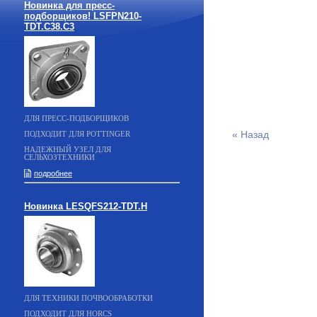
Новинка для пресс-
подборщиков! LSFPN210-
TDT.C38.C3
ДЛЯ ПРЕСС-ПОДБОРЩИКОВ
« Назад
ПОДХОДИТ ДЛЯ POTTINGER
НАДЕЖНЫЙ УЗЕЛ ДЛЯ
СЕЛЬХОЗТЕХНИКИ
подробнее
Новинка LESQFS212-TDT.H
ДЛЯ ТЕХНИКИ ПОЧВООБРАБОТКИ
ПОДХОДИТ ДЛЯ HORCS