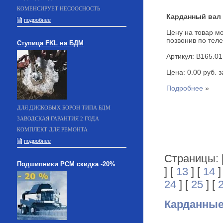
КОМЕНСИРУЕТ НЕСООСНОСТЬ
Карданный вал 
подробнее
Цену на товар мо
позвонив по теле
Ступица FKL на БДМ
Артикул: B165.01
Цена: 0.00 руб. за
Подробнее
»
ДЛЯ ДИСКОВЫХ БОРОН ТИПА БДМ
ЗАВОДСКАЯ ГАРАНТИЯ 2 ГОДА
КОМПЛЕКТ ДЛЯ РЕМОНТА
подробнее
Страницы: 
Подшипники РСМ скидка -20%
] [
13
] [
14
]
24
] [
25
] [
Карданны