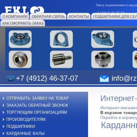
Завод подшипников и к
+7 (4912) 46-37-07
О КОМПАНИИ
ОБРАТНАЯ СВЯЗЬ
КОНТАКТЫ
ПОДШИПНИКИ ДЛЯ СЕ
КАК ОФОРМИТЬ ЗАКАЗ
+7 (4912) 46-37-07
info@rzf
Интернет
ОТПРАВИТЬ ЗАЯВКУ НА ТОВАР
ЗАКАЗАТЬ ОБРАТНЫЙ ЗВОНОК
Интернет-магазин
ТОРГУЮЩИМ ОРГАНИЗАЦИЯМ
В корзине товар
Перейти в корзин
ПРОИЗВОДИТЕЛЯМ
Карданн
ПОДШИПНИКИ
КАРДАННЫЕ ВАЛЫ