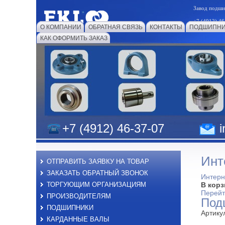
Завод подш
+7 (4912) 46
О КОМПАНИИ
ОБРАТНАЯ СВЯЗЬ
КОНТАКТЫ
ПОДШИПНИ
КАК ОФОРМИТЬ ЗАКАЗ
+7 (4912) 46-37-07
i
Инт
ОТПРАВИТЬ ЗАЯВКУ НА ТОВАР
ЗАКАЗАТЬ ОБРАТНЫЙ ЗВОНОК
Интерн
ТОРГУЮЩИМ ОРГАНИЗАЦИЯМ
В корз
Перейт
ПРОИЗВОДИТЕЛЯМ
Под
ПОДШИПНИКИ
Артику
КАРДАННЫЕ ВАЛЫ