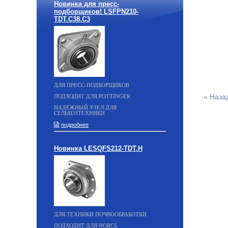
Новинка для пресс-
подборщиков! LSFPN210-
TDT.C38.C3
ДЛЯ ПРЕСС-ПОДБОРЩИКОВ
« Наза
ПОДХОДИТ ДЛЯ POTTINGER
НАДЕЖНЫЙ УЗЕЛ ДЛЯ
СЕЛЬХОЗТЕХНИКИ
подробнее
Новинка LESQFS212-TDT.H
ДЛЯ ТЕХНИКИ ПОЧВООБРАБОТКИ
ПОДХОДИТ ДЛЯ HORCS