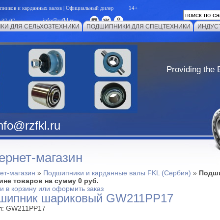
ипников и карданных валов | Официальный дилер 14+
info@rzfkl.ru
-37-07
КИ ДЛЯ СЕЛЬХОЗТЕХНИКИ
ПОДШИПНИКИ ДЛЯ СПЕЦТЕХНИКИ
ИНДУС
Providing the 
nfo@rzfkl.ru
ернет-магазин
ет-магазин
»
Подшипники и карданные валы FKL (Сербия)
»
Подш
ине товаров на сумму
0
руб.
и в корзину или оформить заказ
шипник шариковый GW211PP17
л: GW211PP17