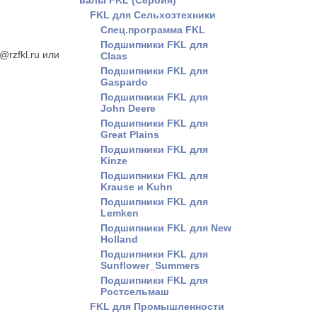
валы FKL (Сербия)
FKL для Сельхозтехники
Спец.программа FKL
Подшипники FKL для
@rzfkl.ru или
Claas
Подшипники FKL для
Gaspardo
Подшипники FKL для
John Deere
Подшипники FKL для
Great Plains
Подшипники FKL для
Kinze
Подшипники FKL для
Krause и Kuhn
Подшипники FKL для
Lemken
Подшипники FKL для New
Holland
Подшипники FKL для
Sunflower_Summers
Подшипники FKL для
Ростсельмаш
FKL для Промышленности