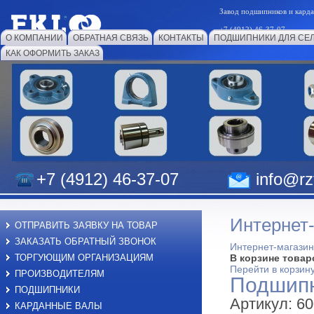
Завод подшипников и к
+7 (4912) 46-37-07
О КОМПАНИИ
ОБРАТНАЯ СВЯЗЬ
КОНТАКТЫ
ПОДШИПНИКИ ДЛЯ СЕ
КАК ОФОРМИТЬ ЗАКАЗ
+7 (4912) 46-37-07
info@rzf
Интернет
ОТПРАВИТЬ ЗАЯВКУ НА ТОВАР
ЗАКАЗАТЬ ОБРАТНЫЙ ЗВОНОК
Интернет-магазин
ТОРГУЮЩИМ ОРГАНИЗАЦИЯМ
В корзине товар
Перейти в корзин
ПРОИЗВОДИТЕЛЯМ
Подшипн
ПОДШИПНИКИ
Артикул: 6
КАРДАННЫЕ ВАЛЫ