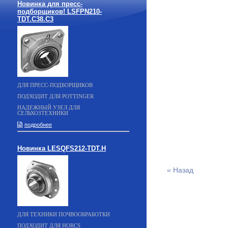
Новинка для пресс-
подборщиков! LSFPN210-
TDT.C38.C3
ДЛЯ ПРЕСС-ПОДБОРЩИКОВ
ПОДХОДИТ ДЛЯ POTTINGER
НАДЕЖНЫЙ УЗЕЛ ДЛЯ
СЕЛЬХОЗТЕХНИКИ
подробнее
Новинка LESQFS212-TDT.H
« Назад
ДЛЯ ТЕХНИКИ ПОЧВООБРАБОТКИ
ПОДХОДИТ ДЛЯ HORCS