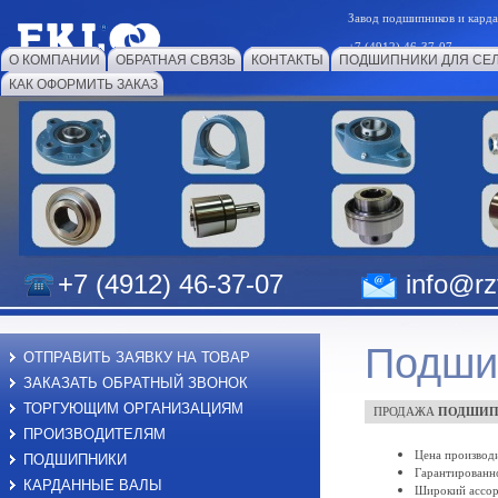
Завод подшипников и к
+7 (4912) 46-37-07
О КОМПАНИИ
ОБРАТНАЯ СВЯЗЬ
КОНТАКТЫ
ПОДШИПНИКИ ДЛЯ СЕ
КАК ОФОРМИТЬ ЗАКАЗ
+7 (4912) 46-37-07
info@rzf
Подши
ОТПРАВИТЬ ЗАЯВКУ НА ТОВАР
ЗАКАЗАТЬ ОБРАТНЫЙ ЗВОНОК
ТОРГУЮЩИМ ОРГАНИЗАЦИЯМ
ПРОДАЖА
ПОДШИП
ПРОИЗВОДИТЕЛЯМ
Цена производи
ПОДШИПНИКИ
Гарантированно
КАРДАННЫЕ ВАЛЫ
Широкий ассо