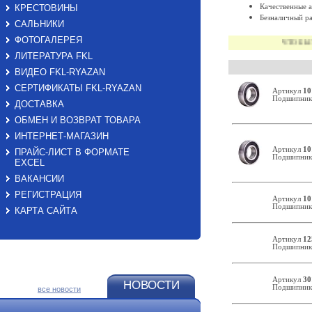
КРЕСТОВИНЫ
Качественные 
Безналичный р
САЛЬНИКИ
ФОТОГАЛЕРЕЯ
ЧТО БЫ У
ЛИТЕРАТУРА FKL
ВИДЕО FKL-RYAZAN
СЕРТИФИКАТЫ FKL-RYAZAN
Артикул
10
Подшипник 
ДОСТАВКА
ОБМЕН И ВОЗВРАТ ТОВАРА
ИНТЕРНЕТ-МАГАЗИН
Артикул
10
ПРАЙС-ЛИСТ В ФОРМАТЕ
Подшипник 
EXСEL
ВАКАНСИИ
РЕГИСТРАЦИЯ
Артикул
10
Подшипник 
КАРТА САЙТА
Артикул
12
Подшипник 
Артикул
30
НОВОСТИ
Подшипник 
все новости