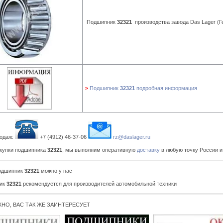
Подшипник
32321
производства завода Das Lager (
>
Подшипник
32321
подробная информация
одаж:
+7 (4912) 46-37-06
rz@daslager.ru
купки подшипника
32321
, мы выполним оперативную
доставку
в любую точку России 
подшипник
32321
можно у нас
ик
32321
рекомендуется для производителей автомобильной техники
НО, ВАС ТАК ЖЕ ЗАИНТЕРЕСУЕТ