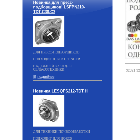
Новинка для пресс-
подборщиков! LSFPN210-
TDT.C38.C3
ДЛЯ ПРЕСС-ПОДБОРЩИКОВ
ПОДХОДИТ ДЛЯ POTTINGER
НАДЕЖНЫЙ УЗЕЛ ДЛЯ
СЕЛЬХОЗТЕХНИКИ
32321 32
подробнее
Новинка LESQFS212-TDT.H
ДЛЯ ТЕХНИКИ ПОЧВООБРАБОТКИ
ПОДХОДИТ ДЛЯ HORCS